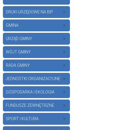
DRUKI URZĘDOWE NA BIP
GMINA
URZĄD GMINY
WÓJT GMINY
RADA GMINY
JEDNOSTKI ORGANIZACYJNE
GOSPODARKA I EKOLOGIA
FUNDUSZE ZEWNĘTRZNE
SPORT I KULTURA