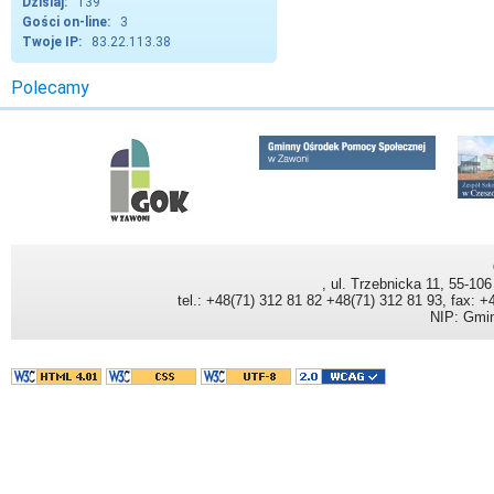
Dzisiaj:
139
Gości on-line:
3
Twoje IP:
83.22.113.38
, ul. Trzebnicka 11, 55-106
tel.: +48(71) 312 81 82 +48(71) 312 81 93, fax: 
NIP: Gmin