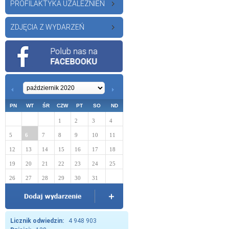
PROFILAKTYKA UZALEŻNIEŃ
ZDJĘCIA Z WYDARZEŃ
PN
WT
ŚR
CZW
PT
SO
ND
1
2
3
4
5
6
7
8
9
10
11
12
13
14
15
16
17
18
19
20
21
22
23
24
25
26
27
28
29
30
31
Licznik odwiedzin:
4 948 903