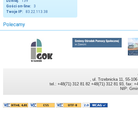
Dzisiaj:
139
Gości on-line:
3
Twoje IP:
83.22.113.38
, ul. Trzebnicka 11, 55-106
tel.: +48(71) 312 81 82 +48(71) 312 81 93, fax: 
NIP: Gmin