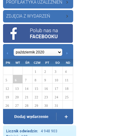
PROFILAKTYKA UZALEŻNIEŃ
ZDJĘCIA Z WYDARZEŃ
PN
WT
ŚR
CZW
PT
SO
ND
1
2
3
4
5
6
7
8
9
10
11
12
13
14
15
16
17
18
19
20
21
22
23
24
25
26
27
28
29
30
31
Licznik odwiedzin:
4 948 903