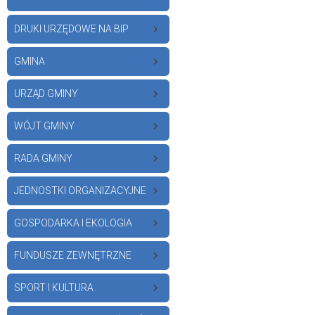
DRUKI URZĘDOWE NA BIP
GMINA
URZĄD GMINY
WÓJT GMINY
RADA GMINY
JEDNOSTKI ORGANIZACYJNE
GOSPODARKA I EKOLOGIA
FUNDUSZE ZEWNĘTRZNE
SPORT I KULTURA