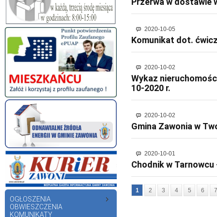
Przerwa w dostawie
2020-10-05
Komunikat dot. ćwicz
2020-10-02
Wykaz nieruchomości 
10-2020 r.
2020-10-02
Gmina Zawonia w Two
2020-10-01
Chodnik w Tarnowcu 
1
2
3
4
5
6
OGŁOSZENIA
OBWIESZCZENIA
KOMUNIKATY