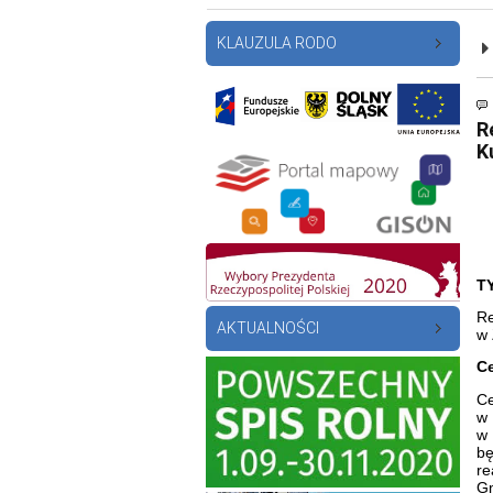
KLAUZULA RODO
R
K
T
Re
AKTUALNOŚCI
w 
Ce
Ce
w 
w
b
re
G