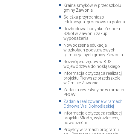
Kraina smyków w przedszkolu
gminy Zawonia
Ścieżka przyrodniczo –
edukacyjna: grochowska polana
Rozbudowa budynku Zespołu
Szkół w Zawoni i zakup
wyposażenia
Nowoczesna edukacja
w szkołach podstawowych
i gimnazjalnych gminy Zawonia
Rozwój e-urzędów w 8 JST
województwa dolnośląskiego
Informacja dotycząca realizacji
projektu Pierwsze przedszkole
w Gminie Zawonia
Zadania inwestycyjne w ramach
PROW
Zadania realizowane w ramach
Odnowa Wsi Dolnośląskiej
Informacja dotycząca realizacji
projektu Młodzi, wykształceni,
nowocześni.
Projekty w ramach programu