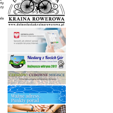
rty
czy
ala