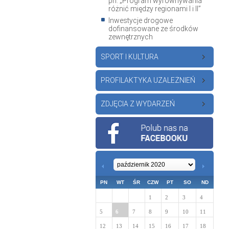
pn. „Program wyrównywania
różnić między regionami I i II”
Inwestycje drogowe
dofinansowane ze środków
zewnętrznych
SPORT I KULTURA
PROFILAKTYKA UZALEŻNIEŃ
ZDJĘCIA Z WYDARZEŃ
PN
WT
ŚR
CZW
PT
SO
ND
1
2
3
4
5
6
7
8
9
10
11
12
13
14
15
16
17
18