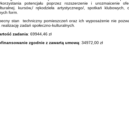
korzystania potencjału poprzez rozszerzenie i urozmaicenie ofe
lturalnej. kursów,/ rękodzieła artystycznego/, spotkań klubowych, 
nych form.
ecny stan
techniczny pomieszczeń oraz ich wyposażenie nie pozw
 realizację zadań społeczno-kulturalnych
.
rtość zadania
: 69944,46 zł
ofinansowanie zgodnie z zawartą umową
: 34972,00 zł