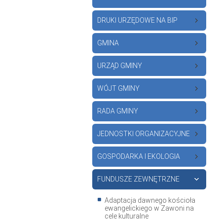
DRUKI URZĘDOWE NA BIP
GMINA
URZĄD GMINY
WÓJT GMINY
RADA GMINY
JEDNOSTKI ORGANIZACYJNE
GOSPODARKA I EKOLOGIA
FUNDUSZE ZEWNĘTRZNE
Adaptacja dawnego kościoła
ewangelickiego w Zawoni na
cele kulturalne