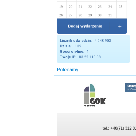
19
20
21
22
23
24
25
26
27
28
29
30
31
Licznik odwiedzin:
4 948 903
Dzisiaj:
139
Gości on-line:
1
Twoje IP:
83.22.113.38
tel.: +48(71) 312 