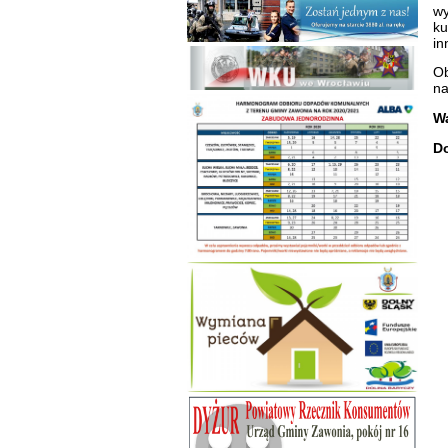
wy
ku
in
Ob
na
Wa
D