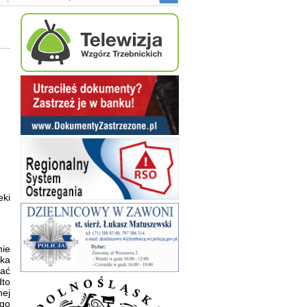
eki
nie
eka
ać
dto
nej
ego